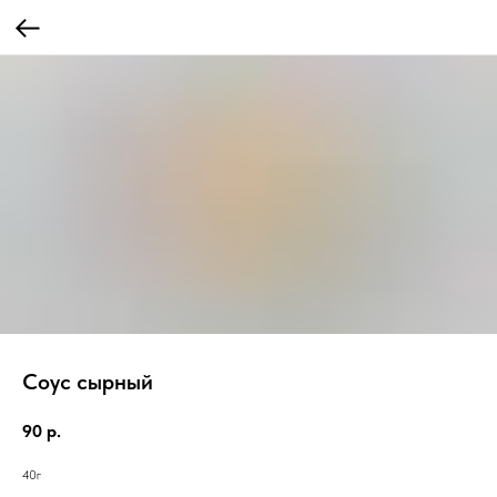
Соус сырный
90
р.
40г