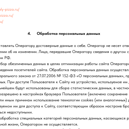
aly-pizza.ru/
pizza.ru/
u/
4. Обработка персональных данных
лять Оператору достоверные данные о себе. Оператор не несет отве
нии об их изменении. Лица, передавшие Оператору сведения о другом с
ом РФ.
р обезличенных данных в целях оптимизации работы сайта Оператора
ведения посетителей сайта. Обработка персональных данных осуществля
дерального закона от 27.07.2006 № 152-ФЗ «О персональных данных», п
ых. При доступе Пользователя к Сайту на устройство, используемое им 
льнейшем будут использованы для сбора статистических данных, в част
 разрешено в настройках браузера Пользователя (включено сохранение 
или иным причинам использование технологии cookies (или аналогичных)
зуемом им для доступа к Сайту, соответствующим образом настроив брау
ься недоступными.
работка специальных категорий персональных данных, касающихся рас
мной жизни, Оператором не осуществляется.