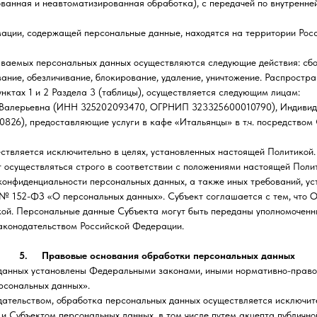
ая и неавтоматизированная обработка), с передачей по внутренней с
ии, содержащей персональные данные, находятся на территории Росс
емых персональных данных осуществляются следующие действия: сбор, 
ование, обезличивание, блокирование, удаление, уничтожение. Распрост
тах 1 и 2 Раздела 3 (таблицы), осуществляется следующим лицам:
 Валерьевна (ИНН 325202093470, ОГРНИП 323325600010790), Индивид
6), предоставляющие услуги в кафе «Итальянцы» в т.ч. посредством С
ствляется исключительно в целях, установленных настоящей Политикой.
осуществляться строго в соответствии с положениями настоящей Поли
конфиденциальности персональных данных, а также иных требований, у
6 № 152-ФЗ «О персональных данных». Субъект соглашается с тем, что
кой. Персональные данные Субъекта могут быть переданы уполномочен
аконодательством Российской Федерации.
5. Правовые основания обработки персональных данных
нных установлены Федеральными законами, иными нормативно-правов
рсональных данных».
ельством, обработка персональных данных осуществляется исключите
бъектом персональных данных, в том числе путем акцепта публичной