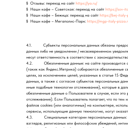
§ Отзывы: переход на сайт
https://ya.ru/
§ Наши кафе – Советская: переход на сайт
https://sov-it
§ Наши кафе – Бежица: переход на сайт
https://bej-italy-
§ Наши кафе – Мегаполис-Парк:
https://mgp-italy-pizza.r
4.1. Субъекты персональных данных обязаны предостав
данных либо не уведомлении / несвоевременном уведомле
несут ответственность в соответствии с законодательств
4.2. Обезличенные данные: на сайте производится сбо
(таких как Яндекс.Метрика) собираются обезличенные с
целях, за исключением целей, указанных в статье 15 Фе
данных, а также с согласия субъектов персональных данн
иные подобные технологии отслеживания), которые в да
обезличенные данные о Пользователе в случае, если это
отслеживания). Если Пользователь полагает, что по тем 
файлов cookies (или аналогичных) на компьютере, исполь
сервисы, использующие данную технологию, могут оказат
4.3. Специальные категории персональных данных: об
взглядов, религиозных или философских убеждений, инти