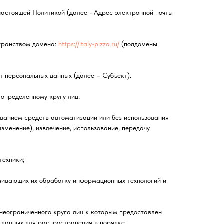
настоящей Политикой (далее - Адрес электронной почты
странством домена:
https://italy-pizza.ru/
(поддомены
т персональных данных (далее – Субъект).
определенному кругу лиц.
ованием средств автоматизации или без использования
зменение), извлечение, использование, передачу
техники;
чивающих их обработку информационных технологий и
 неограниченного круга лиц к которым предоставлен
 данных для распространения в порядке,