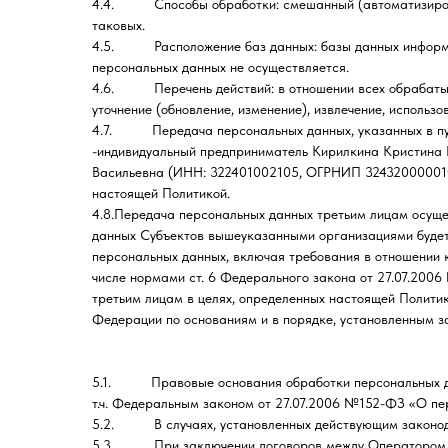
4.4. Способы обработки: смешанный (автоматизированн
таковых.
4.5. Расположение баз данных: базы данных информац
персональных данных не осуществляется.
4.6. Перечень действий: в отношении всех обрабатыва
уточнение (обновление, изменение), извлечение, использ
4.7. Передача персональных данных, указанных в пунк
-индивидуальный предприниматель Кирилкина Кристина
Васильевна (ИНН: 322401002105, ОГРНИП 32432000001082
настоящей Политикой.
4.8.Передача персональных данных третьим лицам осуще
данных Субъектов вышеуказанными организациями будет 
персональных данных, включая требования в отношении 
числе нормами ст. 6 Федерального закона от 27.07.200
третьим лицам в целях, определенных настоящей Полити
Федерации по основаниям и в порядке, установленным з
5.1. Правовые основания обработки персональных да
т.ч. Федеральным законом от 27.07.2006 №152-ФЗ «О пе
5.2. В случаях, установленных действующим законодат
5.3. При заключении договоров между Оператором и Су