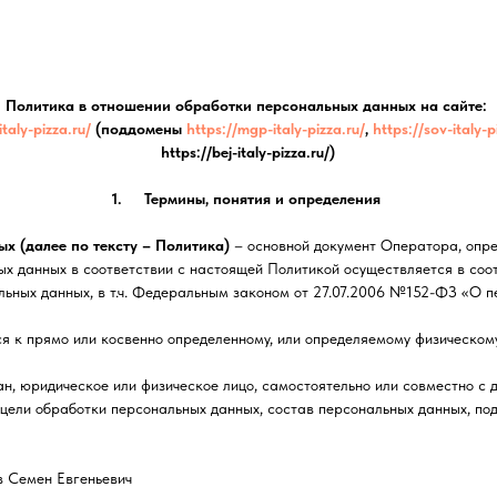
Политика в отношении обработки персональных данных на сайте:
italy-pizza.ru/
(поддомены
https://mgp-italy-pizza.ru/
,
https://sov-italy-p
https://bej-italy-pizza.ru/)
1. Термины, понятия и определения
х (далее по тексту – Политика)
– основной документ Оператора, опр
х данных в соответствии с настоящей Политикой осуществляется в соо
ьных данных, в т.ч. Федеральным законом от 27.07.2006 №152-ФЗ «О п
 к прямо или косвенно определенному, или определяемому физическому
н, юридическое или физическое лицо, самостоятельно или совместно с
цели обработки персональных данных, состав персональных данных, по
в Семен Евгеньевич