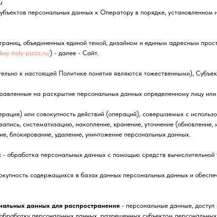
u
убъектов персональных данных к Оператору в порядке, установленном 
страниц, объединенных единой темой, дизайном и единым адресным про
/bej-italy-pizza.ru/
) - далее - Сайт.
ельно к настоящей Политике понятия являются тожественными), Субъек
равленные на раскрытие персональных данных определенному лицу или 
ерация) или совокупность действий (операций), совершаемых с использ
апись, систематизацию, накопление, хранение, уточнение (обновление, и
ие, блокирование, удаление, уничтожение персональных данных.
х
- обработка персональных данных с помощью средств вычислительной 
окупность содержащихся в базах данных персональных данных и обеспе
нальных данных для распространения
- персональные данные, доступ
 обработку персональных данных, разрешенных субъектом персональных