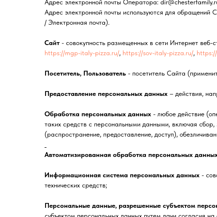
Адрес электронной почты Оператора: dir@chesterfamily.r
Адрес электронной почты используются для обращений С
/ Электронная почта).
Сайт
- совокупность размещенных в сети Интернет веб-
https://mgp-italy-pizza.ru/
,
https://sov-italy-pizza.ru/
,
https:/
Посетитель, Пользователь
- посетитель Сайта (применит
Предоставление персональных данных
– действия, нап
Обработка персональных данных
- любое действие (оп
таких средств с персональными данными, включая сбор, з
(распространение, предоставление, доступ), обезличиван
Автоматизированная обработка персональных данны
Информационная система персональных данных
- сов
технических средств;
Персональные данные, разрешенные субъектом персо
субъектом персональных данных путем дачи согласия на